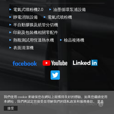
電氣式噴粉機2.0
油墨循環泵浦設備
靜電消除設備
電氣式噴粉機
半自動膠膜及紙管分切機
印刷及包裝機相關零配件
熱瓶測試用恆溫熱水機
檢品複捲機
表面清潔機
隱私權政策
我們使用 cookie 來確保您在網站上能獲得良好的體驗。如果您繼續使用
本網站，我們將認定您接受並理解我們的隱私政策和服務條款。
更多
Powered by
JWA
©2023 Website designed by
THADV
接受