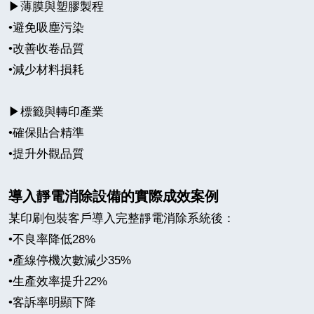
▶
薄膜與塑膠製程
•
避免吸塵污染
•
改善
收卷品質
•
減少材料損耗
▶
標籤與轉印產業
•
確保貼合精準
•
提升外觀品質
導入靜電消除設備的實際成效案例
某印刷包裝客戶導入完整靜電消除系統後：
•
不良率降低
28%
•
產線停機次數減少
35%
•
生產效率提升
22%
•
客訴率明顯下降