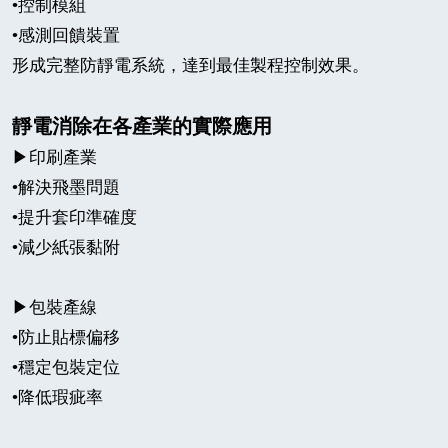
•
控制模組
•
感測回饋裝置
形成完整防靜電系統，達到最佳製程控制效果。
靜電消除在各產業的實際應用
▶
印刷產業
•
解決飛墨問題
•
提升套印準確度
•
減少紙張黏附
▶
包裝產線
•
防止貼標偏移
•
穩定包裝定位
•
降低瑕疵率