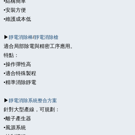
•
結構簡單
•
安裝方便
•
維護成本低
▶
/
靜電消除棒
靜電消除槍
適合局部除電與精密工序應用。
特點：
•
操作彈性高
•
適合特殊製程
•
精準消除靜電
▶
靜電消除系統整合方案
針對大型產線，可規劃：
•
離子產生器
•
風源系統