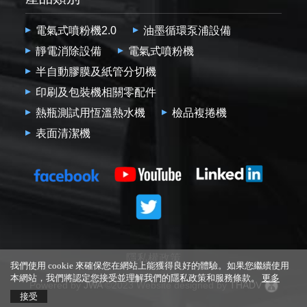
電氣式噴粉機2.0
油墨循環泵浦設備
靜電消除設備
電氣式噴粉機
半自動膠膜及紙管分切機
印刷及包裝機相關零配件
熱瓶測試用恆溫熱水機
檢品複捲機
表面清潔機
隱私權政策
我們使用 cookie 來確保您在網站上能獲得良好的體驗。如果您繼續使用
本網站，我們將認定您接受並理解我們的隱私政策和服務條款。
更多
Powered by
JWA
©2023 Website designed by
THADV
接受