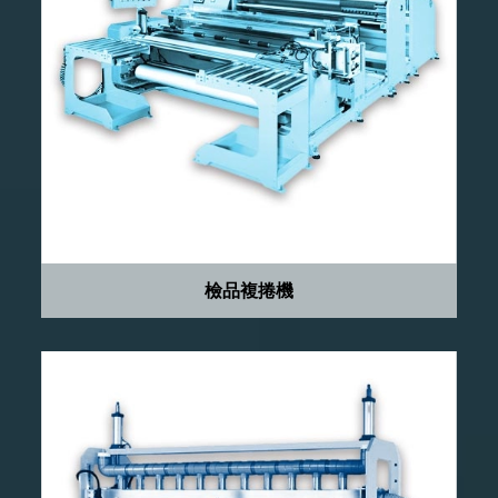
檢品複捲機