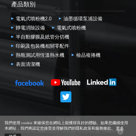
產品類別
電氣式噴粉機2.0
油墨循環泵浦設備
靜電消除設備
電氣式噴粉機
半自動膠膜及紙管分切機
印刷及包裝機相關零配件
熱瓶測試用恆溫熱水機
檢品複捲機
表面清潔機
隱私權政策
我們使用 cookie 來確保您在網站上能獲得良好的體驗。如果您繼續使用
本網站，我們將認定您接受並理解我們的隱私政策和服務條款。
更多
Powered by
JWA
©2023 Website designed by
THADV