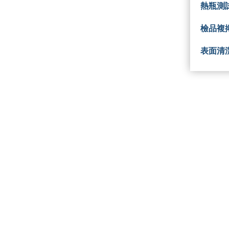
熱瓶測
檢品複
表面清