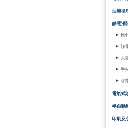
油墨循
靜電消
軟
靜
人
手
溶
電氣式
半自動
印刷及