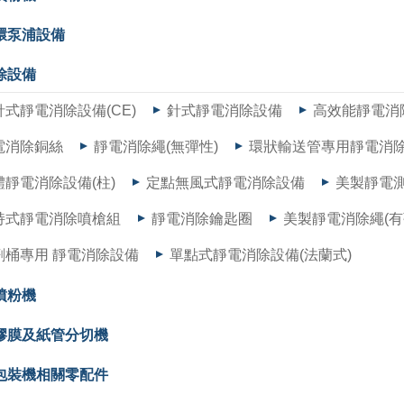
環泵浦設備
除設備
針式靜電消除設備(CE)
針式靜電消除設備
高效能靜電消
電消除銅絲
靜電消除繩(無彈性)
環狀輸送管專用靜電消
體靜電消除設備(柱)
定點無風式靜電消除設備
美製靜電
持式靜電消除噴槍組
靜電消除鑰匙圈
美製靜電消除繩(有
劑桶專用 靜電消除設備
單點式靜電消除設備(法蘭式)
噴粉機
膠膜及紙管分切機
包裝機相關零配件