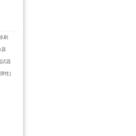
除刷
除器
測試器
彈性)