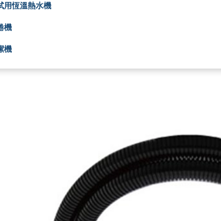
試用恆溫熱水機
捲機
潔機